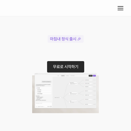
마침내 정식 출시 🎉
소프트웨어
기획
AI
아이디어
한
줄로
PRD,
기능명세서,
플로우차트,
와이어프레임까지.
무료로 시작하기