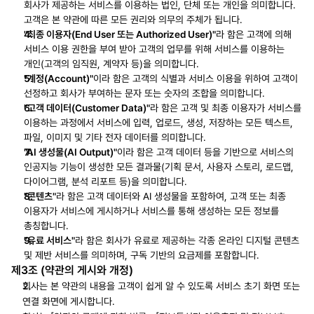
회사가 제공하는 서비스를 이용하는 법인, 단체 또는 개인을 의미합니다. 
고객은 본 약관에 따른 모든 권리와 의무의 주체가 됩니다.
"최종 이용자(End User 또는 Authorized User)"
라 함은 고객에 의해 
서비스 이용 권한을 부여 받아 고객의 업무를 위해 서비스를 이용하는 
개인(고객의 임직원, 계약자 등)을 의미합니다.
"계정(Account)"
이라 함은 고객의 식별과 서비스 이용을 위하여 고객이 
선정하고 회사가 부여하는 문자 또는 숫자의 조합을 의미합니다.
"고객 데이터(Customer Data)"
라 함은 고객 및 최종 이용자가 서비스를 
이용하는 과정에서 서비스에 입력, 업로드, 생성, 저장하는 모든 텍스트, 
파일, 이미지 및 기타 전자 데이터를 의미합니다.
"AI 생성물(AI Output)"
이라 함은 고객 데이터 등을 기반으로 서비스의 
인공지능 기능이 생성한 모든 결과물(기획 문서, 사용자 스토리, 로드맵, 
다이어그램, 분석 리포트 등)을 의미합니다.
"콘텐츠"
라 함은 고객 데이터와 AI 생성물을 포함하여, 고객 또는 최종 
이용자가 서비스에 게시하거나 서비스를 통해 생성하는 모든 정보를 
총칭합니다.
"유료 서비스"
라 함은 회사가 유료로 제공하는 각종 온라인 디지털 콘텐츠 
및 제반 서비스를 의미하며, 구독 기반의 요금제를 포함합니다.
제3조 (약관의 게시와 개정)
회사는 본 약관의 내용을 고객이 쉽게 알 수 있도록 서비스 초기 화면 또는 
연결 화면에 게시합니다.